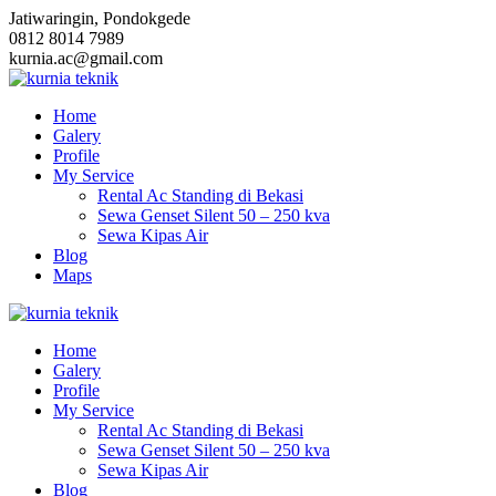
Skip
Jatiwaringin, Pondokgede
to
0812 8014 7989
content
kurnia.ac@gmail.com
Home
Galery
Profile
My Service
Rental Ac Standing di Bekasi
Sewa Genset Silent 50 – 250 kva
Sewa Kipas Air
Blog
Maps
Home
Galery
Profile
My Service
Rental Ac Standing di Bekasi
Sewa Genset Silent 50 – 250 kva
Sewa Kipas Air
Blog