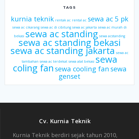
TAGS
kurnia teknik
sewa ac 5 pk
rentak ac
rental ac
sewa ac cikarang
sewa ac di cibitung
sewa ac jakarta
sewa ac murah di
sewa ac standing
bekasi
sewa acstanding
sewa ac standing bekasi
sewa ac standing jakarta
sewa ac
sewa
tambahan
sewa ac terdekat
sewa alat bekasi
coling fan
sewa cooling fan
sewa
genset
Cv. Kurnia Teknik
Kurnia Teknik berdiri sejak tahun 2010,