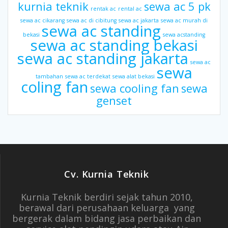
kurnia teknik
sewa ac 5 pk
rentak ac
rental ac
sewa ac cikarang
sewa ac di cibitung
sewa ac jakarta
sewa ac murah di
sewa ac standing
bekasi
sewa acstanding
sewa ac standing bekasi
sewa ac standing jakarta
sewa ac
sewa
tambahan
sewa ac terdekat
sewa alat bekasi
coling fan
sewa cooling fan
sewa
genset
Cv. Kurnia Teknik
Kurnia Teknik berdiri sejak tahun 2010,
berawal dari perusahaan keluarga yang
bergerak dalam bidang jasa perbaikan dan