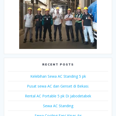
RECENT POSTS
Kelebihan Sewa AC Standing 5 pk
Pusat sewa AC dan Genset di Bekasi.
Rental AC Portable 5 pk Di Jabodetabek
Sewa AC Standing
Sewa Cooling Fan/ Kipas Air